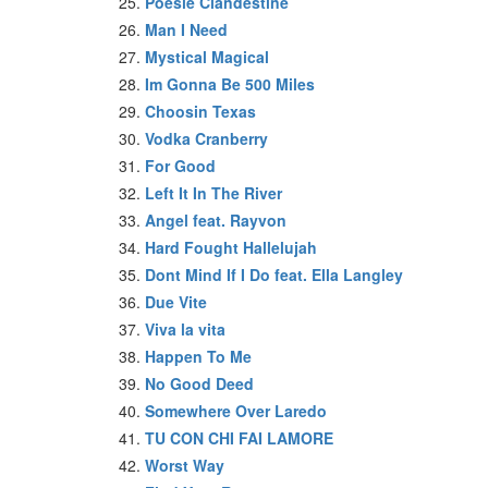
Poesie Clandestine
Man I Need
Mystical Magical
Im Gonna Be 500 Miles
Choosin Texas
Vodka Cranberry
For Good
Left It In The River
Angel feat. Rayvon
Hard Fought Hallelujah
Dont Mind If I Do feat. Ella Langley
Due Vite
Viva la vita
Happen To Me
No Good Deed
Somewhere Over Laredo
TU CON CHI FAI LAMORE
Worst Way