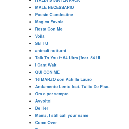
ITALIA STARTER PACK
MALE NECESSARIO
Poesie Clandestine
Magica Favola
Resta Con Me
Voila
SEI TU
animali notturni
Talk To You ft 54 Ultra [feat. 54 Ul..
I Cant Wait
QUI CON ME
16 MARZO con Achille Lauro
Andamento Lento feat. Tullio De Pisc..
Ora e per sempre
Avvoltoi
Be Her
Mama, I still call your name
Come Over