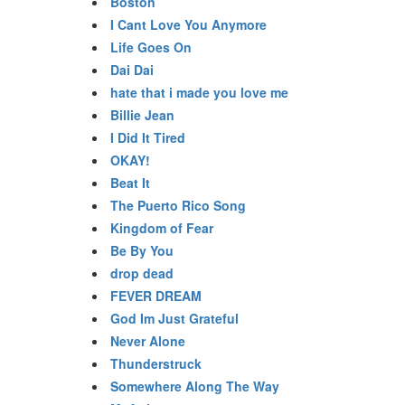
Boston
I Cant Love You Anymore
Life Goes On
Dai Dai
hate that i made you love me
Billie Jean
I Did It Tired
OKAY!
Beat It
The Puerto Rico Song
Kingdom of Fear
Be By You
drop dead
FEVER DREAM
God Im Just Grateful
Never Alone
Thunderstruck
Somewhere Along The Way