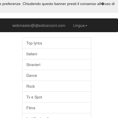
e tue preferenze. Chiudendo questo banner presti il consenso all�uso di
webmaster@djtesticanzoni.com
Lingua
Top lyrics
Italiani
Stranieri
Dance
Rock
Tv e Spot
Films