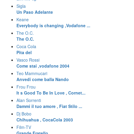
Sigla
Un Paso Adelante
Keane
Everybody is changing ,Vodafone ...
The O.C.
The O.C.
Coca Cola
Pita del
Vasco Rossi
Come stai ,vodafone 2004
Teo Mammucari
Anvedi come balla Nando
Frou Frou
It s Good To Be In Love , Cornet...
Alan Sorrenti
Dammi il tuo amore , Fiat Stilo ...
Dj Bobo
Chihuahua , CocaCola 2003
Film-TV
Grande Fratello