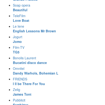
Soap opera
Beautiful
TeleFilm
Love Boat
Le Iene
English Lessons Mr Brown
Jogurt
Jomo
Film-TV
TG5
Bonolis Laurent
Bucatini disco dance
Omnitel
Dandy Warhols, Bohemian L
FRIENDS
I ll be There For You
Zelig
James Tont
Pubblicit
Sambitter