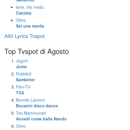
Iene, trio medu
Cazzata
Olmo
Sei una merda
Altri Lyrics Tvspot
Top Tvspot di Agosto
Jogurt
Jomo
Pubblicit
Sambitter
Film-TV
TG5
Bonolis Laurent
Bucatini disco dance
Teo Mammucari
Anvedi come balla Nando
Olmo