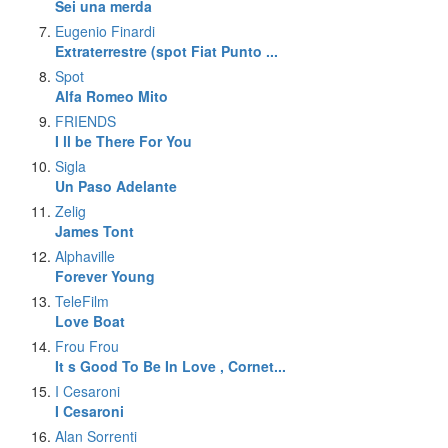
Sei una merda
Eugenio Finardi
Extraterrestre (spot Fiat Punto ...
Spot
Alfa Romeo Mito
FRIENDS
I ll be There For You
Sigla
Un Paso Adelante
Zelig
James Tont
Alphaville
Forever Young
TeleFilm
Love Boat
Frou Frou
It s Good To Be In Love , Cornet...
I Cesaroni
I Cesaroni
Alan Sorrenti